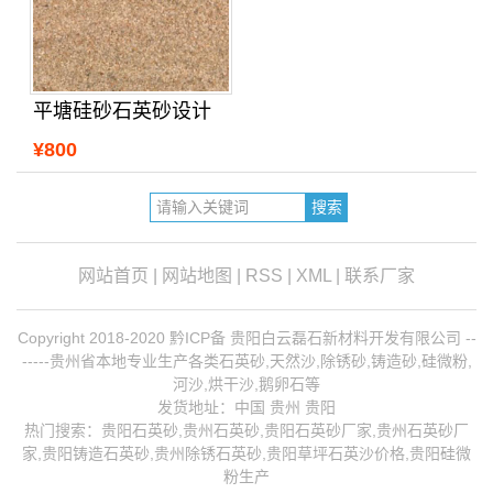
平塘硅砂石英砂设计
¥800
网站首页
|
网站地图
|
RSS
|
XML
|
联系厂家
Copyright 2018-2020 黔ICP备 贵阳白云磊石新材料开发有限公司 --
-----贵州省本地专业生产各类石英砂,天然沙,除锈砂,铸造砂,硅微粉,
河沙,烘干沙,鹅卵石等
发货地址：中国 贵州 贵阳
热门搜索：
贵阳石英砂
,贵州石英砂,贵阳石英砂厂家,
贵州石英砂厂
家
,
贵阳铸造石英砂
,
贵州除锈石英砂
,贵阳草坪石英沙价格,贵阳硅微
粉生产