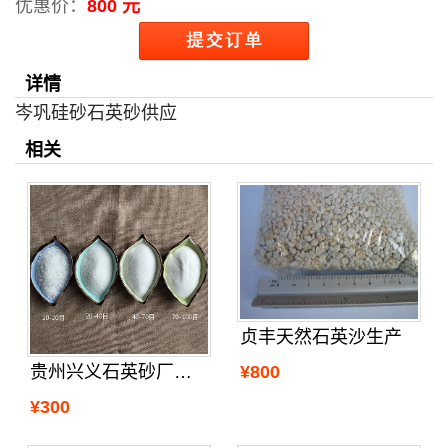
优惠价：
800 元
详情
岑巩硅砂石英砂供应
相关
贞丰天然石英沙生产
¥800
贵州兴义石英砂厂家哪里卖和生产
¥300