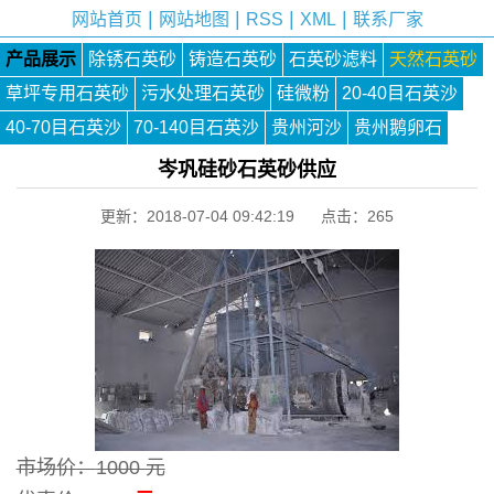
|
|
|
|
网站首页
网站地图
RSS
XML
联系厂家
产品展示
除锈石英砂
铸造石英砂
石英砂滤料
天然石英砂
草坪专用石英砂
污水处理石英砂
硅微粉
20-40目石英沙
40-70目石英沙
70-140目石英沙
贵州河沙
贵州鹅卵石
岑巩硅砂石英砂供应
更新：2018-07-04 09:42:19 点击：
265
市场价：
1000 元