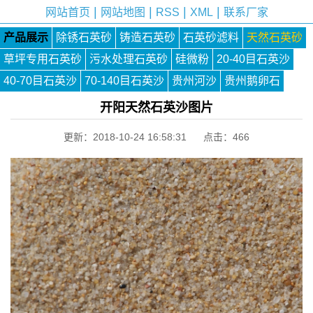
|
|
|
|
网站首页
网站地图
RSS
XML
联系厂家
产品展示
除锈石英砂
铸造石英砂
石英砂滤料
天然石英砂
草坪专用石英砂
污水处理石英砂
硅微粉
20-40目石英沙
40-70目石英沙
70-140目石英沙
贵州河沙
贵州鹅卵石
开阳天然石英沙图片
更新：2018-10-24 16:58:31 点击：
466