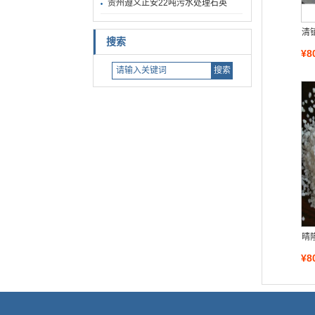
贵州遵义正安22吨污水处理石英
清
搜索
¥8
晴
¥8