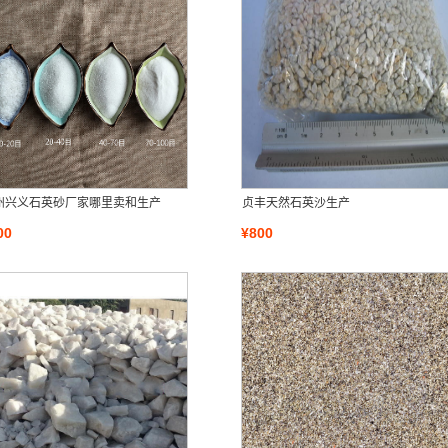
州兴义石英砂厂家哪里卖和生产
贞丰天然石英沙生产
00
¥800