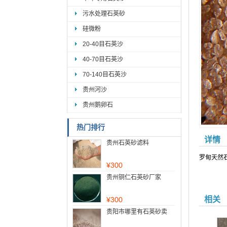
污水处理石英砂
硅微粉
20-40目石英沙
40-70目石英沙
70-140目石英沙
贵州河沙
贵州鹅卵石
热门排行
详情
贵州石英砂滤料
罗甸天然
¥
300
贵州铜仁石英砂厂家
相关
¥
300
贵阳市哪里有石英砂卖