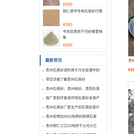
¥
300
铜仁草坪专用石英砂行情
¥
300
岑巩优质烘干河砂哪里销
售
¥
300
最新资讯
贵
¥3
贵州石英砂滤料用于污水处理中的
带您详细了解贵州石英砂
贵州石英砂、贵州硅砂、贵阳石英
我厂贵阳环氧地坪用石英砂本周产
贵州石英砂厂家生产的石英砂是什
贵州安顺旧州55吨喷砂除锈石英
贵州铜仁江口25吨烘干沙河沙已