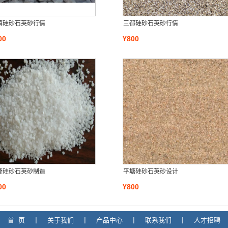
镇硅砂石英砂行情
三都硅砂石英砂行情
00
¥800
隆硅砂石英砂制造
平塘硅砂石英砂设计
00
¥800
首 页
|
关于我们
|
产品中心
|
联系我们
|
人才招聘