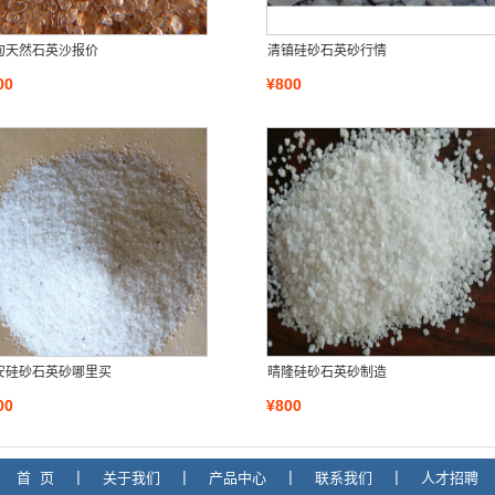
甸天然石英沙报价
清镇硅砂石英砂行情
00
¥800
安硅砂石英砂哪里买
晴隆硅砂石英砂制造
00
¥800
首 页
|
关于我们
|
产品中心
|
联系我们
|
人才招聘