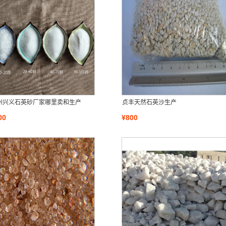
州兴义石英砂厂家哪里卖和生产
贞丰天然石英沙生产
00
¥800