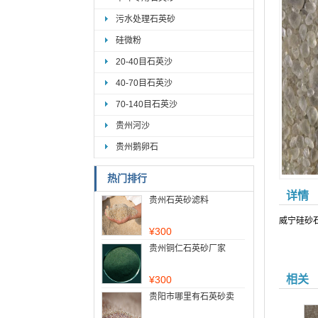
污水处理石英砂
硅微粉
20-40目石英沙
40-70目石英沙
70-140目石英沙
贵州河沙
贵州鹅卵石
热门排行
详情
贵州石英砂滤料
威宁硅砂
¥
300
贵州铜仁石英砂厂家
相关
¥
300
贵阳市哪里有石英砂卖