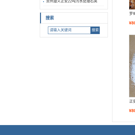
贵州遵义正安22吨污水处理石英
罗
搜索
¥8
正
¥8