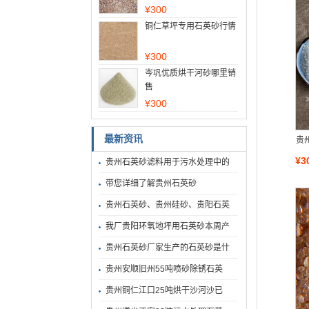
¥
300
铜仁草坪专用石英砂行情
¥
300
岑巩优质烘干河砂哪里销
售
¥
300
最新资讯
贵
¥3
贵州石英砂滤料用于污水处理中的
带您详细了解贵州石英砂
贵州石英砂、贵州硅砂、贵阳石英
我厂贵阳环氧地坪用石英砂本周产
贵州石英砂厂家生产的石英砂是什
贵州安顺旧州55吨喷砂除锈石英
贵州铜仁江口25吨烘干沙河沙已