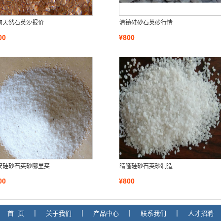
甸天然石英沙报价
清镇硅砂石英砂行情
00
¥800
安硅砂石英砂哪里买
晴隆硅砂石英砂制造
00
¥800
首 页
|
关于我们
|
产品中心
|
联系我们
|
人才招聘