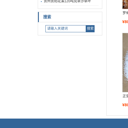
贵州贵阳花溪120吨充草沙草坪
罗
搜索
¥8
正
¥8