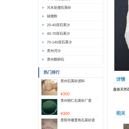
污水处理石英砂
硅微粉
20-40目石英沙
40-70目石英沙
70-140目石英沙
贵州河沙
贵州鹅卵石
热门排行
详情
贵州石英砂滤料
盘县天然
¥
300
贵州铜仁石英砂厂家
相关
¥
300
贵阳市哪里有石英砂卖