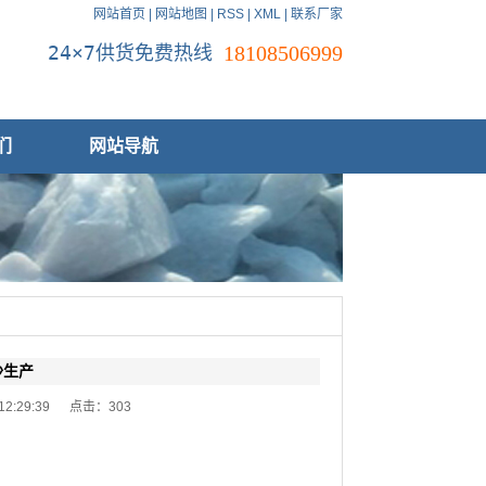
网站首页
|
网站地图
|
RSS
|
XML
|
联系厂家
24×7供货免费热线
18108506999
们
网站导航
沙生产
 12:29:39 点击：
303