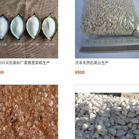
州兴义石英砂厂家哪里卖和生产
贞丰天然石英沙生产
00
¥800