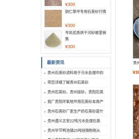
¥
300
铜仁草坪专用石英砂行情
¥
300
岑巩优质烘干河砂哪里销
售
¥
300
最新资讯
贵
¥3
贵州石英砂滤料用于污水处理中的
带您详细了解贵州石英砂
贵州石英砂、贵州硅砂、贵阳石英
我厂贵阳环氧地坪用石英砂本周产
贵州石英砂厂家生产的石英砂是什
贵州遵义正安22吨污水处理石英
贵州毕节鸭池镇25吨硅微粉刚从