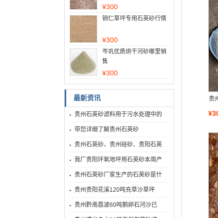
¥
300
铜仁草坪专用石英砂行情
¥
300
岑巩优质烘干河砂哪里销
售
¥
300
最新资讯
贵
¥3
贵州石英砂滤料用于污水处理中的
带您详细了解贵州石英砂
贵州石英砂、贵州硅砂、贵阳石英
我厂贵阳环氧地坪用石英砂本周产
贵州石英砂厂家生产的石英砂是什
贵州贵阳花溪120吨充草沙草坪
贵州黔南荔波60吨鹅卵石河沙已