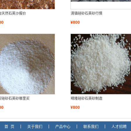
甸天然石英沙报价
清镇硅砂石英砂行情
00
¥800
安硅砂石英砂哪里买
晴隆硅砂石英砂制造
00
¥800
首 页
|
关于我们
|
产品中心
|
联系我们
|
人才招聘