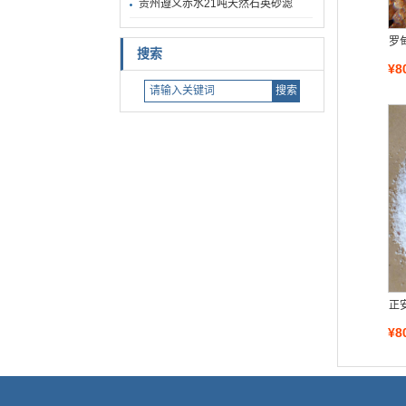
贵州遵义赤水21吨天然石英砂滤
罗
搜索
¥8
正
¥8