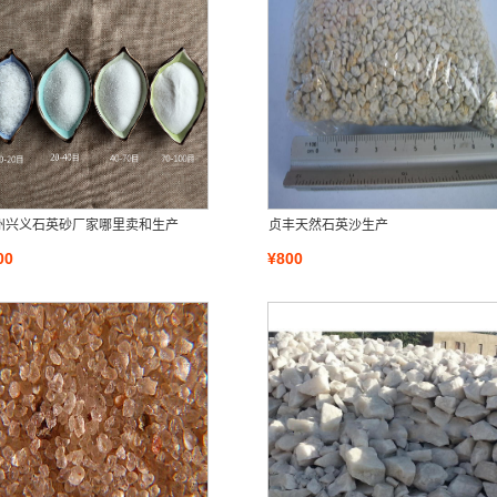
州兴义石英砂厂家哪里卖和生产
贞丰天然石英沙生产
00
¥800