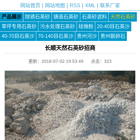
|
|
|
|
网站首页
网站地图
RSS
XML
联系厂家
产品展示
除锈石英砂
铸造石英砂
石英砂滤料
天然石英砂
草坪专用石英砂
污水处理石英砂
硅微粉
20-40目石英沙
40-70目石英沙
70-140目石英沙
贵州河沙
贵州鹅卵石
长顺天然石英砂招商
更新：2018-07-02 19:53:49 点击：
323