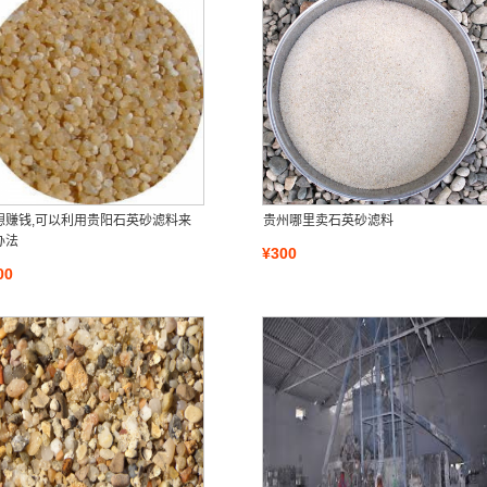
想赚钱,可以利用贵阳石英砂滤料来
贵州哪里卖石英砂滤料
办法
¥300
00