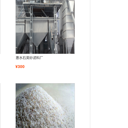
惠水石英砂滤料厂
¥300