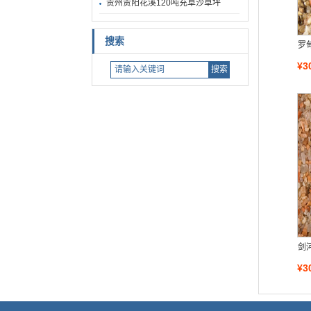
贵州贵阳花溪120吨充草沙草坪
搜索
罗
¥3
剑
¥3