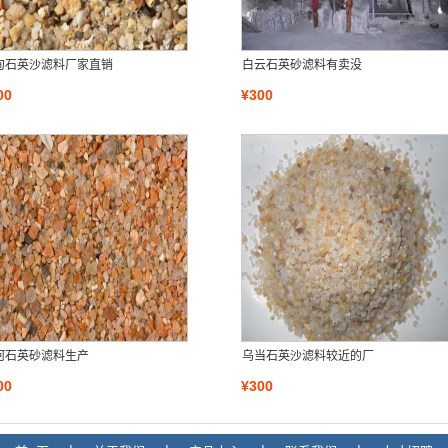
甸石英沙滤料厂家直销
白云石英砂滤料有卖没
00
¥300
河石英砂滤料生产
乌当石英沙滤料较近的厂
00
¥300