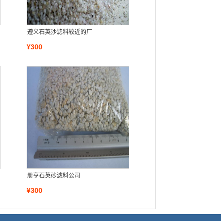
遵义石英沙滤料较近的厂
¥300
册亨石英砂滤料公司
¥300