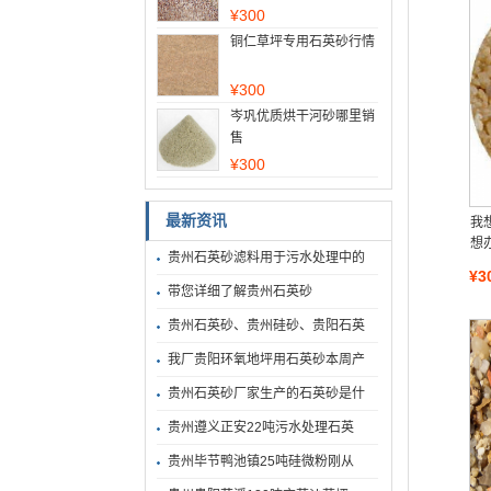
¥
300
铜仁草坪专用石英砂行情
¥
300
岑巩优质烘干河砂哪里销
售
¥
300
最新资讯
我
想
贵州石英砂滤料用于污水处理中的
¥3
带您详细了解贵州石英砂
贵州石英砂、贵州硅砂、贵阳石英
我厂贵阳环氧地坪用石英砂本周产
贵州石英砂厂家生产的石英砂是什
贵州遵义正安22吨污水处理石英
贵州毕节鸭池镇25吨硅微粉刚从