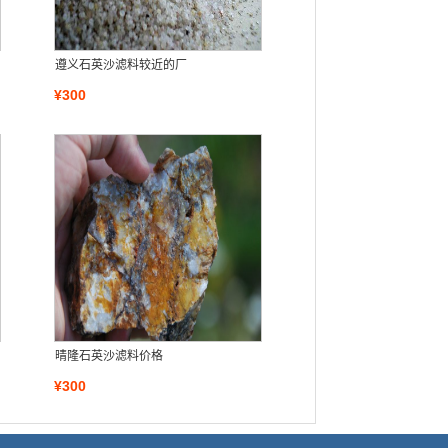
遵义石英沙滤料较近的厂
¥300
晴隆石英沙滤料价格
¥300