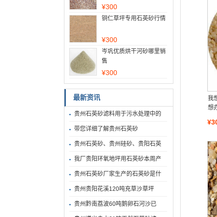
¥
300
铜仁草坪专用石英砂行情
¥
300
岑巩优质烘干河砂哪里销
售
¥
300
最新资讯
我
想
贵州石英砂滤料用于污水处理中的
¥3
带您详细了解贵州石英砂
贵州石英砂、贵州硅砂、贵阳石英
我厂贵阳环氧地坪用石英砂本周产
贵州石英砂厂家生产的石英砂是什
贵州贵阳花溪120吨充草沙草坪
贵州黔南荔波60吨鹅卵石河沙已