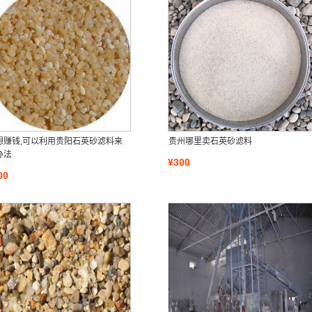
想赚钱,可以利用贵阳石英砂滤料来
贵州哪里卖石英砂滤料
办法
¥300
00