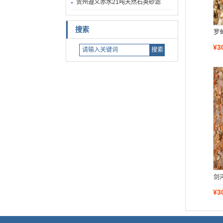
贵州遵义赤水21吨天然石英砂滤
搜索
罗
¥3
剑
¥3