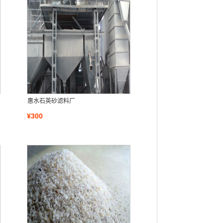
惠水石英砂滤料厂
¥300