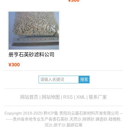
¥300
册亨石英砂滤料公司
¥300
网站首页
|
网站地图
|
RSS
|
XML
|
联系厂家
Copyright 2018-2020 黔ICP备 贵阳白云磊石新材料开发有限公司 --
-----贵州省本地专业生产各类石英砂,天然沙,除锈砂,铸造砂,硅微粉,
河沙,烘干沙,鹅卵石等