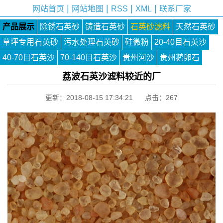
|
|
|
|
网站首页
网站地图
RSS
XML
联系厂家
产品展示
除锈石英砂
铸造石英砂
石英砂滤料
天然石英砂
草坪专用石英砂
污水处理石英砂
硅微粉
20-40目石英沙
40-70目石英沙
70-140目石英沙
贵州河沙
贵州鹅卵石
荔波石英沙滤料较近的厂
更新：2018-08-15 17:34:21 点击：
267