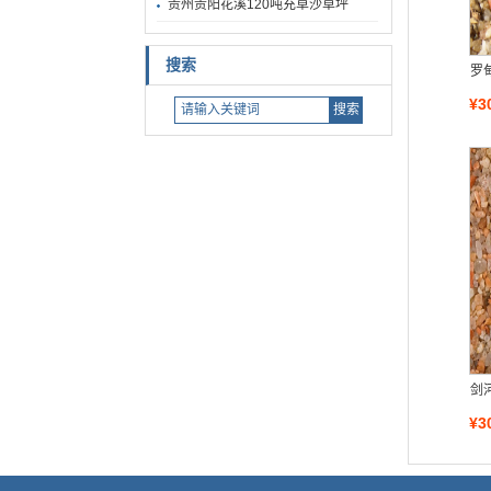
贵州贵阳花溪120吨充草沙草坪
搜索
罗
¥3
剑
¥3