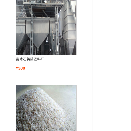
惠水石英砂滤料厂
¥300