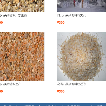
甸石英沙滤料厂家直销
白云石英砂滤料有卖没
00
¥300
河石英砂滤料生产
乌当石英沙滤料较近的厂
00
¥300