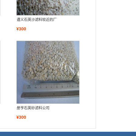
遵义石英沙滤料较近的厂
¥300
册亨石英砂滤料公司
¥300