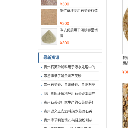
¥
300
铜仁草坪专用石英砂行情
¥
300
岑巩优质烘干河砂哪里销
售
¥
300
最新资讯
我
想
贵州石英砂滤料用于污水处理中的
¥3
带您详细了解贵州石英砂
贵州石英砂、贵州硅砂、贵阳石英
我厂贵阳环氧地坪用石英砂本周产
贵州石英砂厂家生产的石英砂是什
贵州遵义正安22吨污水处理石英
贵州毕节鸭池镇25吨硅微粉刚从