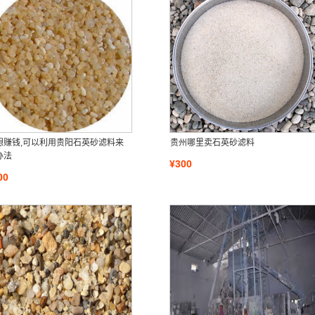
想赚钱,可以利用贵阳石英砂滤料来
贵州哪里卖石英砂滤料
办法
¥300
00