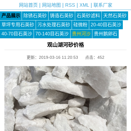
|
|
|
|
网站首页
网站地图
RSS
XML
联系厂家
产品展示
除锈石英砂
铸造石英砂
石英砂滤料
天然石英砂
草坪专用石英砂
污水处理石英砂
硅微粉
20-40目石英沙
40-70目石英沙
70-140目石英沙
贵州河沙
贵州鹅卵石
观山湖河砂价格
更新：2019-03-16 11:20:53 点击：
452