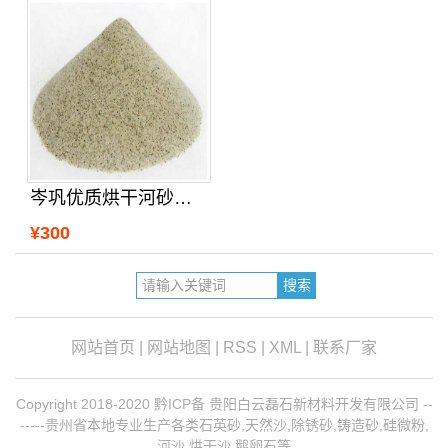
岑巩优质烘干河砂哪里销售
¥300
网站首页
|
网站地图
|
RSS
|
XML
|
联系厂家
Copyright 2018-2020 黔ICP备 贵阳白云磊石新材料开发有限公司 --
-----贵州省本地专业生产各类石英砂,天然沙,除锈砂,铸造砂,硅微粉,
河沙,烘干沙,鹅卵石等