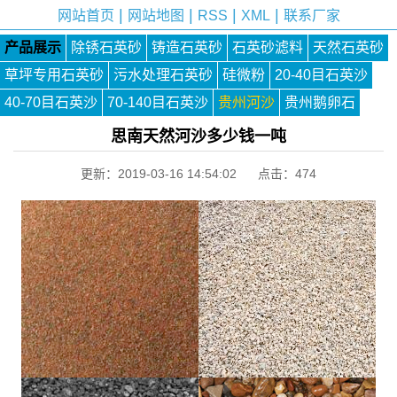
|
|
|
|
网站首页
网站地图
RSS
XML
联系厂家
产品展示
除锈石英砂
铸造石英砂
石英砂滤料
天然石英砂
草坪专用石英砂
污水处理石英砂
硅微粉
20-40目石英沙
40-70目石英沙
70-140目石英沙
贵州河沙
贵州鹅卵石
思南天然河沙多少钱一吨
更新：2019-03-16 14:54:02 点击：
474