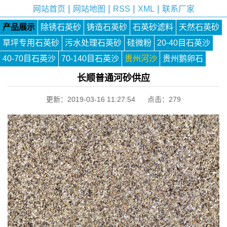
|
|
|
|
网站首页
网站地图
RSS
XML
联系厂家
产品展示
除锈石英砂
铸造石英砂
石英砂滤料
天然石英砂
草坪专用石英砂
污水处理石英砂
硅微粉
20-40目石英沙
40-70目石英沙
70-140目石英沙
贵州河沙
贵州鹅卵石
长顺普通河砂供应
更新：2019-03-16 11:27:54 点击：
279