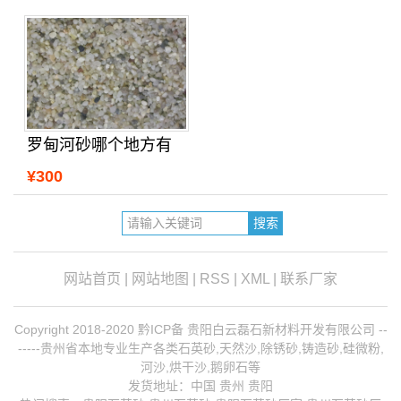
罗甸河砂哪个地方有
¥300
网站首页
|
网站地图
|
RSS
|
XML
|
联系厂家
Copyright 2018-2020 黔ICP备 贵阳白云磊石新材料开发有限公司 --
-----贵州省本地专业生产各类石英砂,天然沙,除锈砂,铸造砂,硅微粉,
河沙,烘干沙,鹅卵石等
发货地址：中国 贵州 贵阳