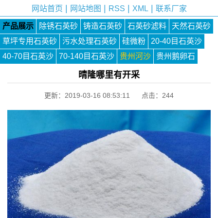
|
|
|
|
网站首页
网站地图
RSS
XML
联系厂家
产品展示
除锈石英砂
铸造石英砂
石英砂滤料
天然石英砂
草坪专用石英砂
污水处理石英砂
硅微粉
20-40目石英沙
40-70目石英沙
70-140目石英沙
贵州河沙
贵州鹅卵石
晴隆哪里有开采
更新：2019-03-16 08:53:11 点击：
244