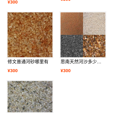
¥300
修文普通河砂哪里有
思南天然河沙多少钱一吨
¥300
¥300