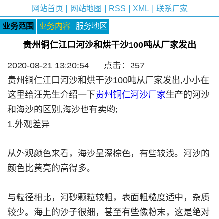
|
|
|
|
网站首页
网站地图
RSS
XML
联系厂家
业务范围
业务内容
服务地区
贵州铜仁江口河沙和烘干沙100吨从厂家发出
2020-08-21 13:20:54 点击：
257
贵州铜仁江口河沙和烘干沙100吨从厂家发出,小小在
这里给汪先生介绍一下
贵州铜仁河沙厂家
生产的河沙
和海沙的区别,海沙也有卖哟;
1.外观差异
从外观颜色来看，海沙呈深棕色，有些较浅。河沙的
颜色比黄亮的高得多。
与粒径相比，河砂颗粒较粗，表面粗糙度适中，杂质
较少。海上的沙子很细，甚至有些像粉末，这是绝对