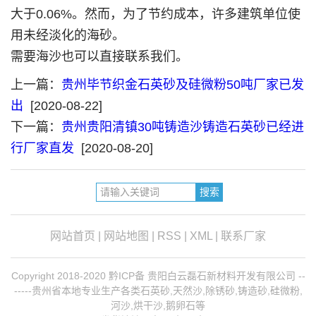
大于0.06%。然而，为了节约成本，许多建筑单位使
用未经淡化的海砂。
需要海沙也可以直接联系我们。
上一篇：
贵州毕节织金石英砂及硅微粉50吨厂家已发
出
[2020-08-22]
下一篇：
贵州贵阳清镇30吨铸造沙铸造石英砂已经进
行厂家直发
[2020-08-20]
网站首页
|
网站地图
|
RSS
|
XML
|
联系厂家
Copyright 2018-2020 黔ICP备 贵阳白云磊石新材料开发有限公司 --
-----贵州省本地专业生产各类石英砂,天然沙,除锈砂,铸造砂,硅微粉,
河沙,烘干沙,鹅卵石等