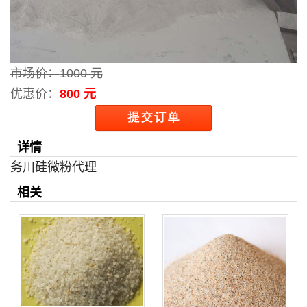
市场价：
1000 元
优惠价：
800 元
详情
务川硅微粉代理
相关