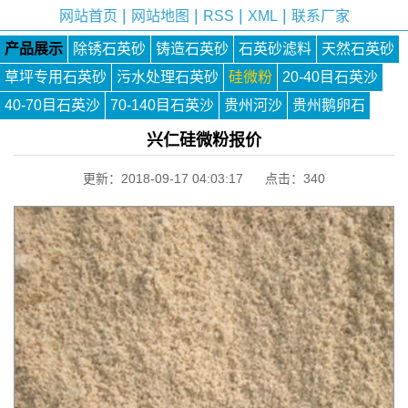
|
|
|
|
网站首页
网站地图
RSS
XML
联系厂家
产品展示
除锈石英砂
铸造石英砂
石英砂滤料
天然石英砂
草坪专用石英砂
污水处理石英砂
硅微粉
20-40目石英沙
40-70目石英沙
70-140目石英沙
贵州河沙
贵州鹅卵石
兴仁硅微粉报价
更新：2018-09-17 04:03:17 点击：
340