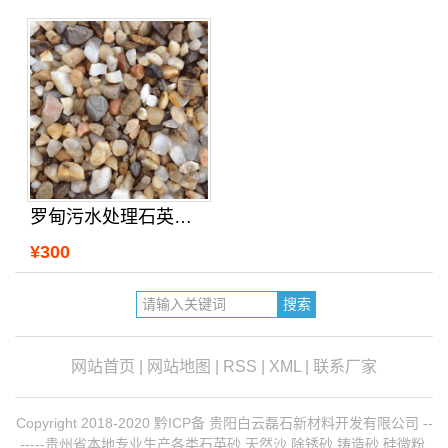
罗甸污水处理石英砂价格
¥300
网站首页
|
网站地图
|
RSS
|
XML
|
联系厂家
Copyright 2018-2020 黔ICP备 贵阳白云磊石新材料开发有限公司 --
-----贵州省本地专业生产各类石英砂,天然沙,除锈砂,铸造砂,硅微粉,