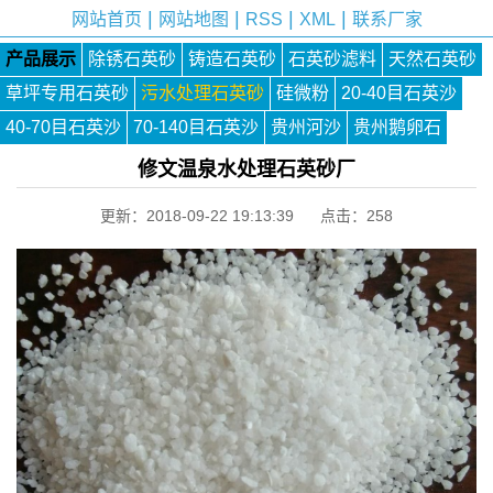
|
|
|
|
网站首页
网站地图
RSS
XML
联系厂家
产品展示
除锈石英砂
铸造石英砂
石英砂滤料
天然石英砂
草坪专用石英砂
污水处理石英砂
硅微粉
20-40目石英沙
40-70目石英沙
70-140目石英沙
贵州河沙
贵州鹅卵石
修文温泉水处理石英砂厂
更新：2018-09-22 19:13:39 点击：
258