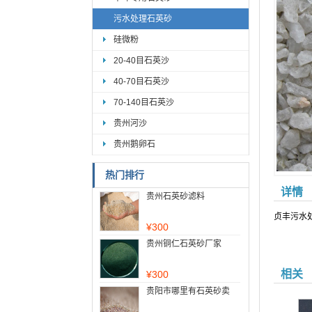
污水处理石英砂
硅微粉
20-40目石英沙
40-70目石英沙
70-140目石英沙
贵州河沙
贵州鹅卵石
热门排行
详情
贵州石英砂滤料
贞丰污水
¥
300
贵州铜仁石英砂厂家
相关
¥
300
贵阳市哪里有石英砂卖