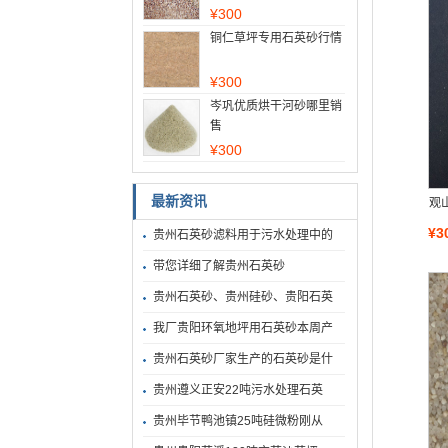
¥
300
铜仁草坪专用石英砂行情
¥
300
岑巩优质烘干河砂哪里销
售
¥
300
最新资讯
观
¥3
贵州石英砂滤料用于污水处理中的
带您详细了解贵州石英砂
贵州石英砂、贵州硅砂、贵阳石英
我厂贵阳环氧地坪用石英砂本周产
贵州石英砂厂家生产的石英砂是什
贵州遵义正安22吨污水处理石英
贵州毕节鸭池镇25吨硅微粉刚从