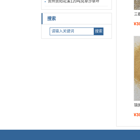
贵州贵阳花溪120吨充草沙草坪
三
搜索
¥3
锦
¥3