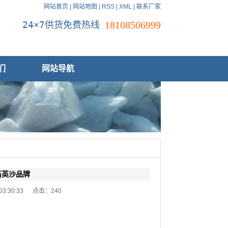
网站首页
|
网站地图
|
RSS
|
XML
|
联系厂家
24×7供货免费热线
18108506999
们
网站导航
石英沙品牌
 03:30:33 点击：
240