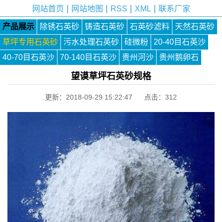
|
|
|
|
网站首页
网站地图
RSS
XML
联系厂家
产品展示
除锈石英砂
铸造石英砂
石英砂滤料
天然石英砂
草坪专用石英砂
污水处理石英砂
硅微粉
20-40目石英沙
40-70目石英沙
70-140目石英沙
贵州河沙
贵州鹅卵石
望谟草坪石英砂规格
更新：2018-09-29 15:22:47 点击：
312