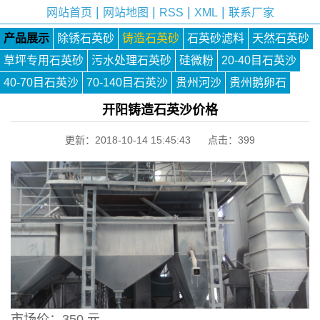
|
|
|
|
网站首页
网站地图
RSS
XML
联系厂家
产品展示
除锈石英砂
铸造石英砂
石英砂滤料
天然石英砂
草坪专用石英砂
污水处理石英砂
硅微粉
20-40目石英沙
40-70目石英沙
70-140目石英沙
贵州河沙
贵州鹅卵石
开阳铸造石英沙价格
更新：2018-10-14 15:45:43 点击：
399
市场价：
350 元