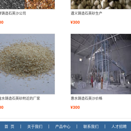
屏铸造石英沙公司
遵义铸造石英砂生产
00
¥300
盘水铸造石英砂附近的厂家
惠水铸造石英沙价格
00
¥300
首 页
|
关于我们
|
产品中心
|
联系我们
|
人才招聘