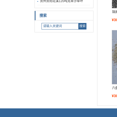
贵州贵阳花溪120吨充草沙草坪
锦
搜索
¥3
六
¥3