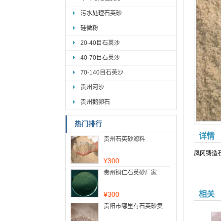
污水处理石英砂
硅微粉
20-40目石英沙
40-70目石英沙
70-140目石英沙
贵州河沙
贵州鹅卵石
热门排行
详情
贵州石英砂滤料
凤冈铸造
¥
300
贵州铜仁石英砂厂家
相关
¥
300
贵阳市哪里有石英砂卖