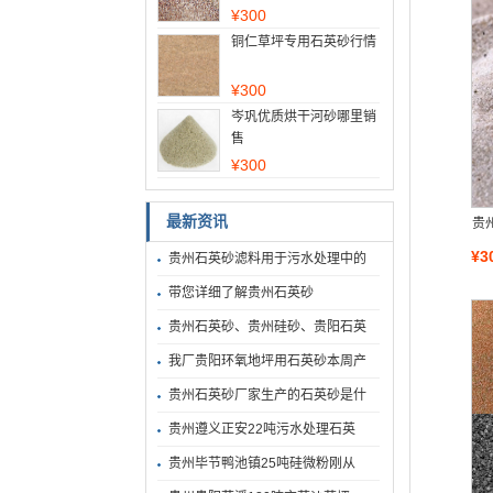
¥
300
铜仁草坪专用石英砂行情
¥
300
岑巩优质烘干河砂哪里销
售
¥
300
最新资讯
贵
¥3
贵州石英砂滤料用于污水处理中的
带您详细了解贵州石英砂
贵州石英砂、贵州硅砂、贵阳石英
我厂贵阳环氧地坪用石英砂本周产
贵州石英砂厂家生产的石英砂是什
贵州遵义正安22吨污水处理石英
贵州毕节鸭池镇25吨硅微粉刚从