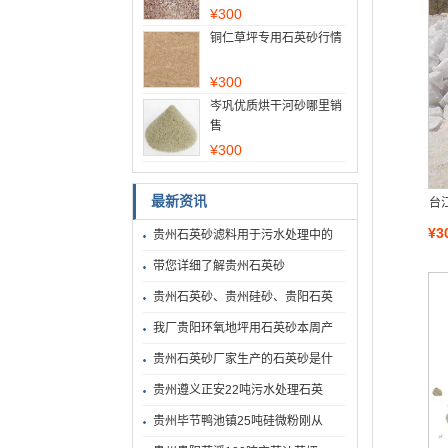
¥
300
铜仁草坪专用石英砂行情
¥
300
岑巩优质烘干河砂哪里销
售
¥
300
最新资讯
台
¥3
贵州石英砂滤料用于污水处理中的
带您详细了解贵州石英砂
贵州石英砂、贵州硅砂、贵阳石英
我厂贵阳环氧地坪用石英砂本周产
贵州石英砂厂家生产的石英砂是什
贵州遵义正安22吨污水处理石英
贵州毕节鸭池镇25吨硅微粉刚从