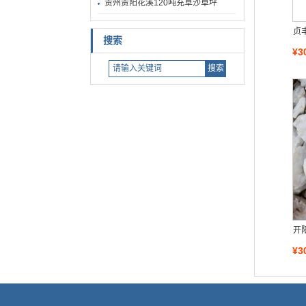
贵州贵阳花溪120吨充草沙草坪
贞
搜索
¥3
开
¥3