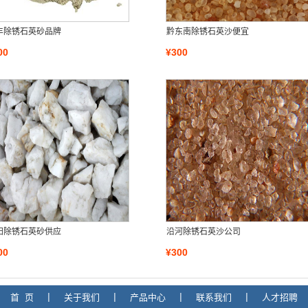
丰除锈石英砂品牌
黔东南除锈石英沙便宜
00
¥300
阳除锈石英砂供应
沿河除锈石英沙公司
00
¥300
首 页
|
关于我们
|
产品中心
|
联系我们
|
人才招聘