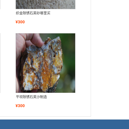
织金除锈石英砂哪里买
¥300
平坝除锈石英沙制造
¥300