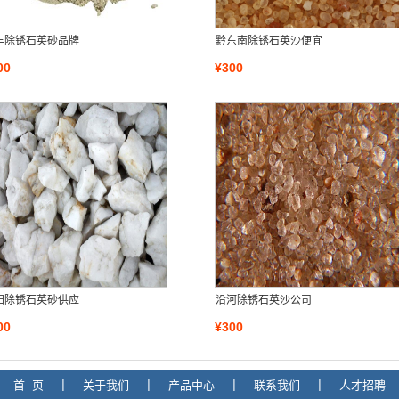
丰除锈石英砂品牌
黔东南除锈石英沙便宜
00
¥300
阳除锈石英砂供应
沿河除锈石英沙公司
00
¥300
首 页
|
关于我们
|
产品中心
|
联系我们
|
人才招聘