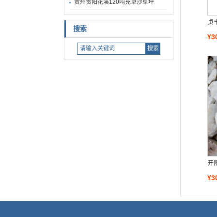
贵州贵阳花溪120吨充草沙草坪
贞
搜索
¥3
开
¥3