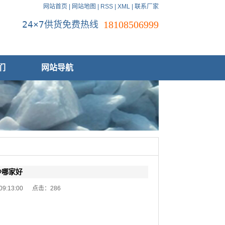
网站首页
|
网站地图
|
RSS
|
XML
|
联系厂家
24×7供货免费热线
18108506999
们
网站导航
沙哪家好
 09:13:00 点击：
286