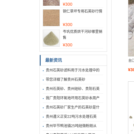
¥
300
铜仁草坪专用石英砂行情
¥
300
岑巩优质烘干河砂哪里销
售
¥
300
最新资讯
台
¥3
贵州石英砂滤料用于污水处理中的
带您详细了解贵州石英砂
贵州石英砂、贵州硅砂、贵阳石英
我厂贵阳环氧地坪用石英砂本周产
贵州石英砂厂家生产的石英砂是什
贵州遵义正安22吨污水处理石英
贵州毕节鸭池镇25吨硅微粉刚从