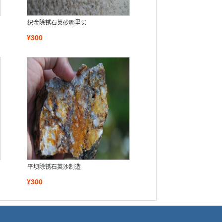
织金除锈石英砂哪里买
¥300
平坝除锈石英沙制造
¥300