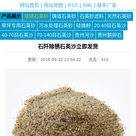
|
|
|
|
网站首页
网站地图
RSS
XML
联系厂家
产品展示
除锈石英砂
铸造石英砂
石英砂滤料
天然石英砂
草坪专用石英砂
污水处理石英砂
硅微粉
20-40目石英沙
40-70目石英沙
70-140目石英沙
贵州河沙
贵州鹅卵石
石阡除锈石英沙立即发货
更新：2018-09-15 13:54:42 点击：
414