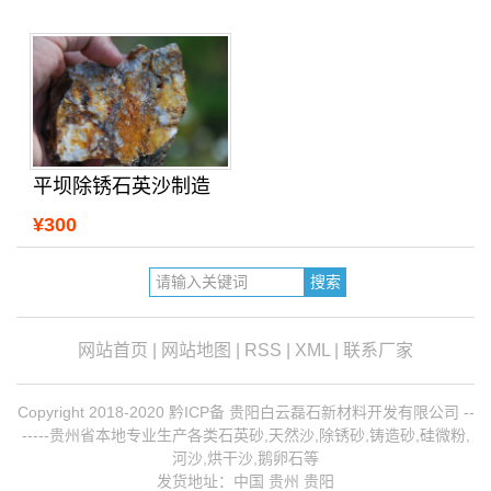
平坝除锈石英沙制造
¥300
网站首页
|
网站地图
|
RSS
|
XML
|
联系厂家
Copyright 2018-2020 黔ICP备 贵阳白云磊石新材料开发有限公司 --
-----贵州省本地专业生产各类石英砂,天然沙,除锈砂,铸造砂,硅微粉,
河沙,烘干沙,鹅卵石等
发货地址：中国 贵州 贵阳