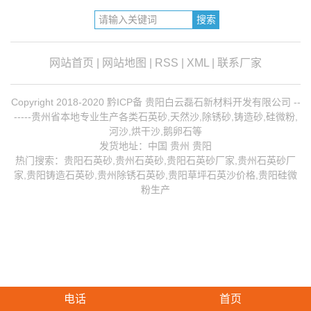
网站首页
|
网站地图
|
RSS
|
XML
|
联系厂家
Copyright 2018-2020 黔ICP备 贵阳白云磊石新材料开发有限公司 --
-----贵州省本地专业生产各类石英砂,天然沙,除锈砂,铸造砂,硅微粉,
河沙,烘干沙,鹅卵石等
发货地址：中国 贵州 贵阳
热门搜索：
贵阳石英砂
,贵州石英砂,贵阳石英砂厂家,
贵州石英砂厂
家
,
贵阳铸造石英砂
,
贵州除锈石英砂
,贵阳草坪石英沙价格,贵阳硅微
粉生产
电话
首页