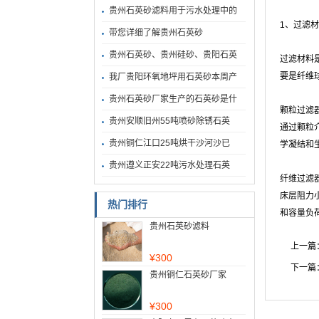
贵州石英砂滤料用于污水处理中的
1、过滤
带您详细了解贵州石英砂
贵州石英砂、贵州硅砂、贵阳石英
过滤材料
要是纤维
我厂贵阳环氧地坪用石英砂本周产
贵州石英砂厂家生产的石英砂是什
颗粒过滤
贵州安顺旧州55吨喷砂除锈石英
通过颗粒
贵州铜仁江口25吨烘干沙河沙已
学凝结和
贵州遵义正安22吨污水处理石英
纤维过滤
床层阻力
热门排行
和容量负
贵州石英砂滤料
上一篇
¥
300
下一篇
贵州铜仁石英砂厂家
¥
300