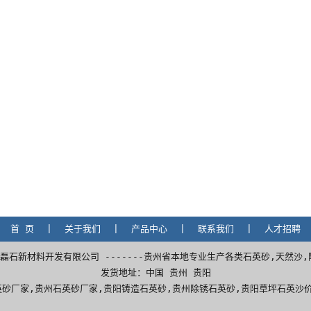
首 页
|
关于我们
|
产品中心
|
联系我们
|
人才招聘
备 贵阳白云磊石新材料开发有限公司 -------贵州省本地专业生产各类石英砂,天然
发货地址：中国 贵州 贵阳
英砂厂家,
贵州石英砂厂家
,
贵阳铸造石英砂
,
贵州除锈石英砂
,贵阳草坪石英沙