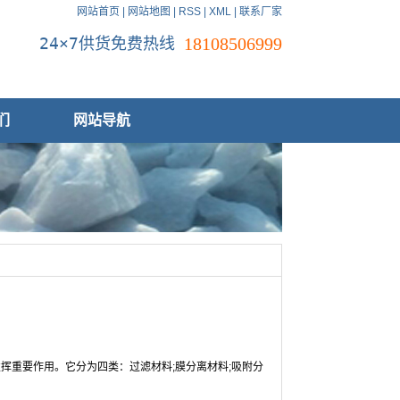
网站首页
|
网站地图
|
RSS
|
XML
|
联系厂家
24×7供货免费热线
18108506999
们
网站导航
挥重要作用。它分为四类：过滤材料;膜分离材料;吸附分