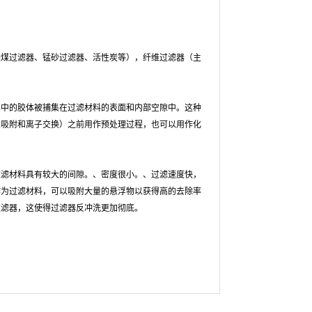
烟煤过滤器、锰砂过滤器、活性炭等），纤维过滤器（主
其中的胶体被捕集在过滤材料的表面和内部空隙中。这种
炭吸附和离子交换）之前用作预处理过程，也可以用作化
过滤材料具有较大的间隙。、密度很小。、过滤速度快，
作为过滤材料，可以吸附大量的悬浮物以获得高的去除率
过滤器，这使得过滤器反冲洗更加彻底。