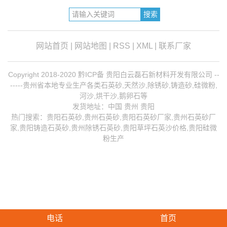
网站首页
|
网站地图
|
RSS
|
XML
|
联系厂家
Copyright 2018-2020 黔ICP备 贵阳白云磊石新材料开发有限公司 --
-----贵州省本地专业生产各类石英砂,天然沙,除锈砂,铸造砂,硅微粉,
河沙,烘干沙,鹅卵石等
发货地址：中国 贵州 贵阳
热门搜索：
贵阳石英砂
,贵州石英砂,贵阳石英砂厂家,
贵州石英砂厂
家
,
贵阳铸造石英砂
,
贵州除锈石英砂
,贵阳草坪石英沙价格,贵阳硅微
粉生产
电话
首页