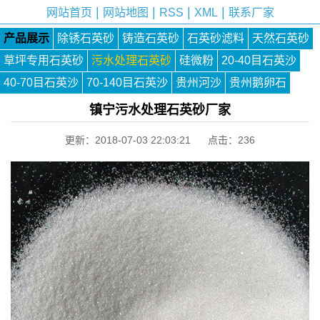
|
|
|
|
网站首页
网站地图
RSS
XML
联系厂家
产品展示
除锈石英砂
铸造石英砂
石英砂滤料
天然石英砂
草坪专用石英砂
污水处理石英砂
硅微粉
20-40目石英沙
40-70目石英沙
70-140目石英沙
贵州河沙
贵州鹅卵石
镇宁污水处理石英砂厂家
更新：2018-07-03 22:03:21 点击：
236