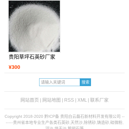
贵阳草坪石英砂厂家
¥300
网站首页
|
网站地图
|
RSS
|
XML
|
联系厂家
Copyright 2018-2020 黔ICP备 贵阳白云磊石新材料开发有限公司 --
-----贵州省本地专业生产各类石英砂,天然沙,除锈砂,铸造砂,硅微粉,
河沙,烘干沙,鹅卵石等