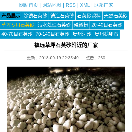
|
|
|
|
网站首页
网站地图
RSS
XML
联系厂家
产品展示
除锈石英砂
铸造石英砂
石英砂滤料
天然石英砂
草坪专用石英砂
污水处理石英砂
硅微粉
20-40目石英沙
40-70目石英沙
70-140目石英沙
贵州河沙
贵州鹅卵石
镇远草坪石英砂附近的厂家
更新：2018-09-19 22:35:40 点击：
260