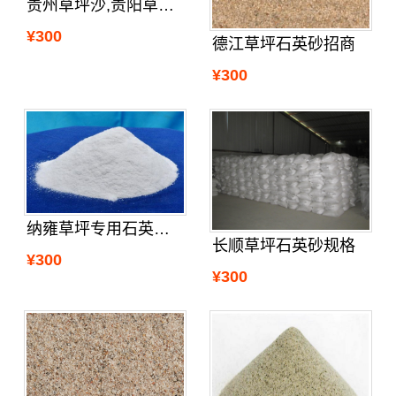
贵州草坪沙,贵阳草坪沙
¥300
德江草坪石英砂招商
¥300
纳雍草坪专用石英砂供应
长顺草坪石英砂规格
¥300
¥300