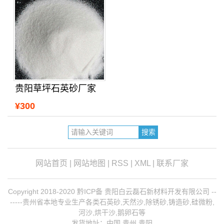
贵阳草坪石英砂厂家
¥300
网站首页
|
网站地图
|
RSS
|
XML
|
联系厂家
Copyright 2018-2020 黔ICP备 贵阳白云磊石新材料开发有限公司 --
-----贵州省本地专业生产各类石英砂,天然沙,除锈砂,铸造砂,硅微粉,
河沙,烘干沙,鹅卵石等
发货地址：中国 贵州 贵阳