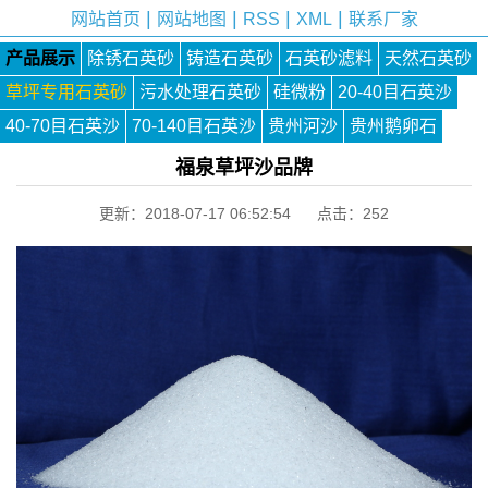
|
|
|
|
网站首页
网站地图
RSS
XML
联系厂家
产品展示
除锈石英砂
铸造石英砂
石英砂滤料
天然石英砂
草坪专用石英砂
污水处理石英砂
硅微粉
20-40目石英沙
40-70目石英沙
70-140目石英沙
贵州河沙
贵州鹅卵石
福泉草坪沙品牌
更新：2018-07-17 06:52:54 点击：
252