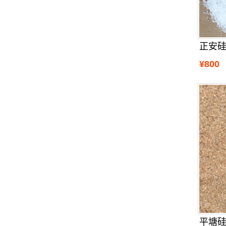
正安
¥800
平塘