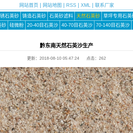
|
|
|
|
网站首页
网站地图
RSS
XML
联系厂家
锈石英砂
铸造石英砂
石英砂滤料
天然石英砂
草坪专用石英
英砂
硅微粉
20-40目石英沙
40-70目石英沙
70-140目石英沙
黔东南天然石英沙生产
更新：2018-08-10 05:47:24 点击：
262