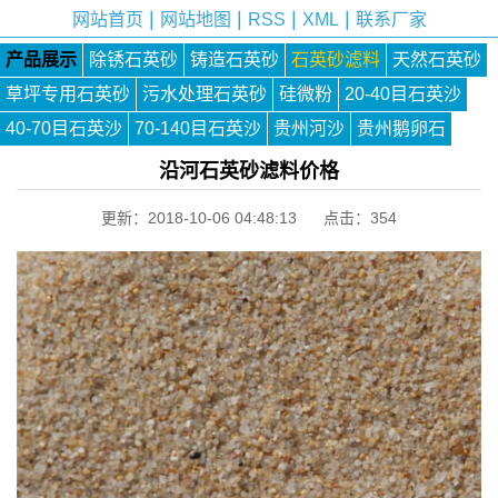
|
|
|
|
网站首页
网站地图
RSS
XML
联系厂家
产品展示
除锈石英砂
铸造石英砂
石英砂滤料
天然石英砂
草坪专用石英砂
污水处理石英砂
硅微粉
20-40目石英沙
40-70目石英沙
70-140目石英沙
贵州河沙
贵州鹅卵石
沿河石英砂滤料价格
更新：2018-10-06 04:48:13 点击：
354