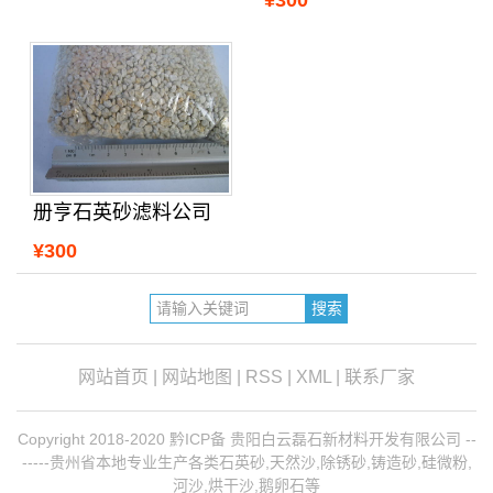
¥300
册亨石英砂滤料公司
¥300
网站首页
|
网站地图
|
RSS
|
XML
|
联系厂家
Copyright 2018-2020 黔ICP备 贵阳白云磊石新材料开发有限公司 --
-----贵州省本地专业生产各类石英砂,天然沙,除锈砂,铸造砂,硅微粉,
河沙,烘干沙,鹅卵石等