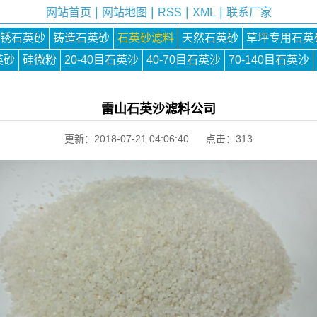
|
|
|
|
网站首页
网站地图
RSS
XML
联系厂家
锈石英砂
铸造石英砂
石英砂滤料
天然石英砂
草坪专用石英
英砂
硅微粉
20-40目石英沙
40-70目石英沙
70-140目石英沙
雷山石英沙滤料公司
更新：2018-07-21 04:06:40 点击：
313