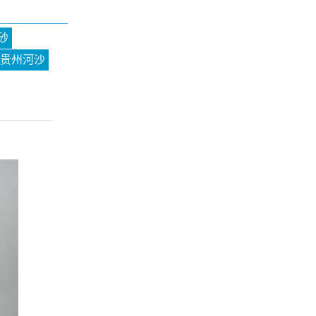
砂
贵州河沙