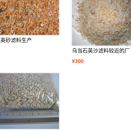
石英砂滤料生产
乌当石英沙滤料较近的厂
¥300