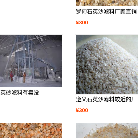
罗甸石英沙滤料厂家直销
¥300
石英砂滤料有卖没
遵义石英沙滤料较近的厂
¥300