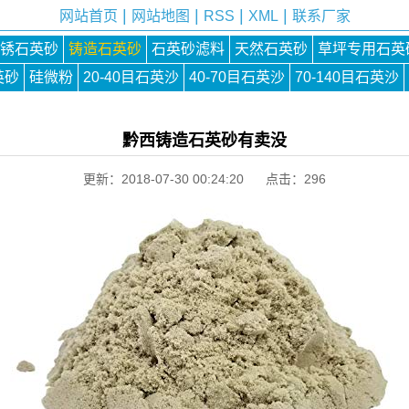
|
|
|
|
网站首页
网站地图
RSS
XML
联系厂家
锈石英砂
铸造石英砂
石英砂滤料
天然石英砂
草坪专用石英
英砂
硅微粉
20-40目石英沙
40-70目石英沙
70-140目石英沙
黔西铸造石英砂有卖没
更新：2018-07-30 00:24:20 点击：
296