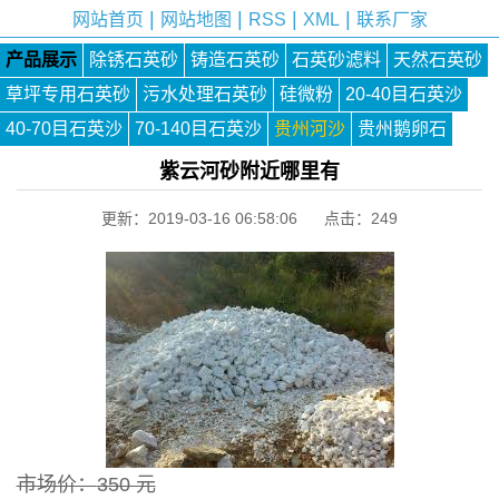
|
|
|
|
网站首页
网站地图
RSS
XML
联系厂家
产品展示
除锈石英砂
铸造石英砂
石英砂滤料
天然石英砂
草坪专用石英砂
污水处理石英砂
硅微粉
20-40目石英沙
40-70目石英沙
70-140目石英沙
贵州河沙
贵州鹅卵石
紫云河砂附近哪里有
更新：2019-03-16 06:58:06 点击：
249
市场价：
350 元