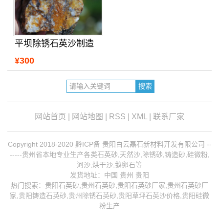
平坝除锈石英沙制造
¥300
网站首页
|
网站地图
|
RSS
|
XML
|
联系厂家
Copyright 2018-2020 黔ICP备 贵阳白云磊石新材料开发有限公司 --
-----贵州省本地专业生产各类石英砂,天然沙,除锈砂,铸造砂,硅微粉,
河沙,烘干沙,鹅卵石等
发货地址：中国 贵州 贵阳
热门搜索：
贵阳石英砂
,贵州石英砂,贵阳石英砂厂家,
贵州石英砂厂
家
,
贵阳铸造石英砂
,
贵州除锈石英砂
,贵阳草坪石英沙价格,贵阳硅微
粉生产