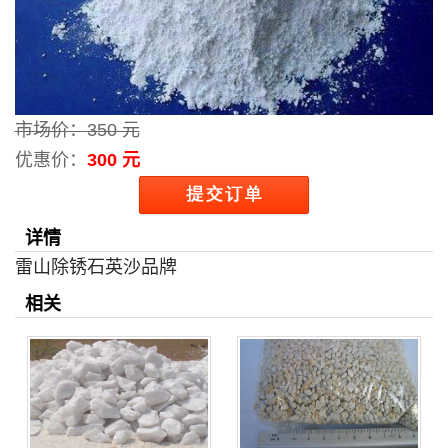
市场价：
350 元
优惠价：
300 元
详情
雷山除锈石英沙品牌
相关