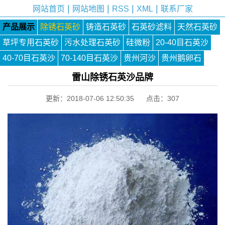
|
|
|
|
网站首页
网站地图
RSS
XML
联系厂家
产品展示
除锈石英砂
铸造石英砂
石英砂滤料
天然石英砂
草坪专用石英砂
污水处理石英砂
硅微粉
20-40目石英沙
40-70目石英沙
70-140目石英沙
贵州河沙
贵州鹅卵石
雷山除锈石英沙品牌
更新：2018-07-06 12:50:35 点击：
307