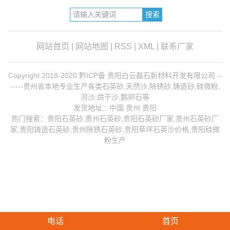
网站首页
|
网站地图
|
RSS
|
XML
|
联系厂家
Copyright 2018-2020 黔ICP备 贵阳白云磊石新材料开发有限公司 --
-----贵州省本地专业生产各类石英砂,天然沙,除锈砂,铸造砂,硅微粉,
河沙,烘干沙,鹅卵石等
发货地址：中国 贵州 贵阳
热门搜索：
贵阳石英砂
,贵州石英砂,贵阳石英砂厂家,
贵州石英砂厂
家
,
贵阳铸造石英砂
,
贵州除锈石英砂
,贵阳草坪石英沙价格,贵阳硅微
粉生产
电话
首页