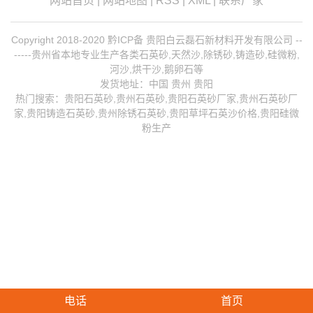
网站首页
|
网站地图
|
RSS
|
XML
|
联系厂家
Copyright 2018-2020 黔ICP备 贵阳白云磊石新材料开发有限公司 --
-----贵州省本地专业生产各类石英砂,天然沙,除锈砂,铸造砂,硅微粉,
河沙,烘干沙,鹅卵石等
发货地址：中国 贵州 贵阳
热门搜索：
贵阳石英砂
,贵州石英砂,贵阳石英砂厂家,
贵州石英砂厂
家
,
贵阳铸造石英砂
,
贵州除锈石英砂
,贵阳草坪石英沙价格,贵阳硅微
粉生产
电话
首页