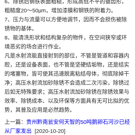
6、除锈后钢铁表面粗糙，形成高低不平的锯齿形，
粗糙度20～50μm，增加漆膜和钢铁的附着力。
7、压力与流量可以方便地调节，因而不会损伤被除
锈物的基体。
8、能清洗形状和结构复杂的物件，在空间狭窄或环
境恶劣的场合进行作业。
凡是水射流能直接射到的部位，不管是管道和容器内
腔，还是设备表面，也不管是坚硬结垢物，还是结实
的堵塞物，皆可使其迅速脱离粘结母体，彻底除掉干
净；高压水射流加砂除锈不会造成二次污染，除锈过
后如无特殊要求；高压水射流加砂除锈在除锈效果与
效率、除锈成本、以及环保等方面具有无可比拟的优
势，其普及应用是必然趋势。
上一篇：
贵州黔南瓮安何天智的50吨鹅卵石河沙已经
从厂家发出
[2020-10-20]