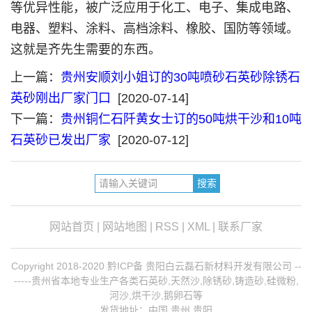
等优异性能，被广泛应用于化工、电子、集成电路、
电器、塑料、涂料、高档涂料、橡胶、国防等领域。
这就是齐先生需要的东西。
上一篇：
贵州安顺刘小姐订的30吨喷砂石英砂除锈石
英砂刚出厂家门口
[2020-07-14]
下一篇：
贵州铜仁石阡黄女士订的50吨烘干沙和10吨
石英砂已发出厂家
[2020-07-12]
网站首页
|
网站地图
|
RSS
|
XML
|
联系厂家
Copyright 2018-2020 黔ICP备 贵阳白云磊石新材料开发有限公司 --
-----贵州省本地专业生产各类石英砂,天然沙,除锈砂,铸造砂,硅微粉,
河沙,烘干沙,鹅卵石等
发货地址：中国 贵州 贵阳