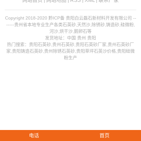
网站首页
|
网站地图
|
RSS
|
XML
|
联系厂家
Copyright 2018-2020 黔ICP备 贵阳白云磊石新材料开发有限公司 --
-----贵州省本地专业生产各类石英砂,天然沙,除锈砂,铸造砂,硅微粉,
河沙,烘干沙,鹅卵石等
发货地址：中国 贵州 贵阳
热门搜索：
贵阳石英砂
,贵州石英砂,贵阳石英砂厂家,
贵州石英砂厂
家
,
贵阳铸造石英砂
,
贵州除锈石英砂
,贵阳草坪石英沙价格,贵阳硅微
粉生产
电话
首页