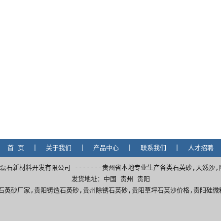
首 页
|
关于我们
|
产品中心
|
联系我们
|
人才招聘
备 贵阳白云磊石新材料开发有限公司 -------贵州省本地专业生产各类石英砂,天然
发货地址：中国 贵州 贵阳
石英砂厂家
,
贵阳铸造石英砂
,
贵州除锈石英砂
,贵阳草坪石英沙价格,贵阳硅微