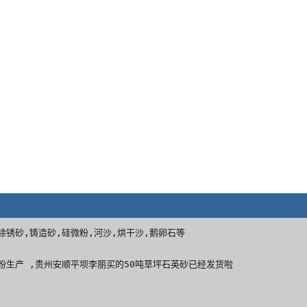
沙,除锈砂,铸造砂,硅微粉,河沙,烘干沙,鹅卵石等
粉生产 ,贵州安顺平坝李丽买的50吨草坪石英砂已经发货啦