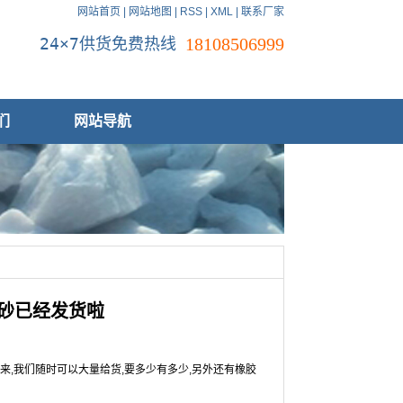
网站首页
|
网站地图
|
RSS
|
XML
|
联系厂家
24×7供货免费热线
18108506999
们
网站导航
英砂已经发货啦
来,我们随时可以大量给货,要多少有多少,另外还有橡胶