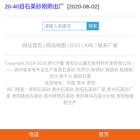
20-40目石英砂刚刚出厂
[2020-06-02]
网站首页
|
网站地图
|
RSS
|
XML
|
联系厂家
Copyright 2018-2020 黔ICP备 贵阳白云磊石新材料开发有限公司 --
-----贵州省本地专业生产各类石英砂,天然沙,除锈砂,铸造砂,硅微粉,
河沙,烘干沙,鹅卵石等
发货地址：中国 贵州 贵阳
热门搜索：
贵阳石英砂
,贵州石英砂,贵阳石英砂厂家,
贵州石英砂厂
家
,
贵阳铸造石英砂
,
贵州除锈石英砂
,贵阳草坪石英沙价格,贵阳硅微
粉生产
电话
首页