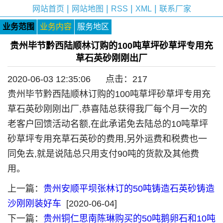
|
|
|
|
网站首页
网站地图
RSS
XML
联系厂家
业务范围
业务内容
服务地区
贵州毕节黔西陆顺林订购的100吨草坪砂草坪专用充
草石英砂刚刚出厂
2020-06-03 12:35:06 点击：
217
贵州毕节黔西陆顺林订购的100吨草坪砂草坪专用充
草石英砂刚刚出厂,恭喜陆总获得我厂每个月一次的
老客户回馈活动名额,在此承诺免去陆总的10吨
草坪
砂草坪专用充草石英砂的费用,另外运费和税费也一
同免去,就是说陆总只用支付90吨的货款及其他费
用。
上一篇：
贵州安顺平坝张林订的50吨铸造石英砂铸造
沙刚刚装好车
[2020-06-04]
下一篇：
贵州铜仁思南陈琳购买的50吨鹅卵石和10吨