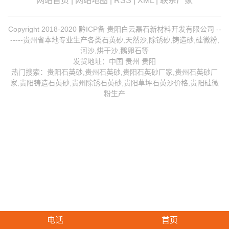
网站首页
|
网站地图
|
RSS
|
XML
|
联系厂家
Copyright 2018-2020 黔ICP备 贵阳白云磊石新材料开发有限公司 --
-----贵州省本地专业生产各类石英砂,天然沙,除锈砂,铸造砂,硅微粉,
河沙,烘干沙,鹅卵石等
发货地址：中国 贵州 贵阳
热门搜索：
贵阳石英砂
,贵州石英砂,贵阳石英砂厂家,
贵州石英砂厂
家
,
贵阳铸造石英砂
,
贵州除锈石英砂
,贵阳草坪石英沙价格,贵阳硅微
粉生产
电话
首页