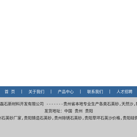
首 页
|
关于我们
|
产品中心
|
联系我们
|
人才招聘
备 贵阳白云磊石新材料开发有限公司 -------贵州省本地专业生产各类石英砂,天然
发货地址：中国 贵州 贵阳
州石英砂厂家
,
贵阳铸造石英砂
,
贵州除锈石英砂
,贵阳草坪石英沙价格,贵阳硅