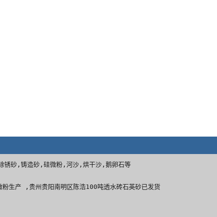
沙,除锈砂,铸造砂,硅微粉,河沙,烘干沙,鹅卵石等
微粉生产 ,贵州贵阳南明区陈浩100吨透水砖石英砂已发货