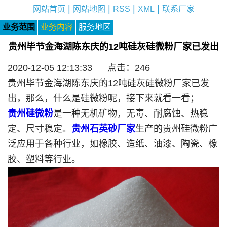
|
|
|
|
网站首页
网站地图
RSS
XML
联系厂家
业务范围
业务内容
服务地区
贵州毕节金海湖陈东庆的12吨硅灰硅微粉厂家已发出
2020-12-05 12:13:33 点击：
246
贵州毕节金海湖陈东庆的12吨硅灰硅微粉厂家已发
出，那么，什么是硅微粉呢，接下来就看一看；
贵州硅微粉
是一种无机矿物，无毒、耐腐蚀、热稳
定、尺寸稳定。
贵州石英砂厂家
生产的贵州硅微粉广
泛应用于各种行业，如橡胶、造纸、油漆、陶瓷、橡
胶、塑料等行业。