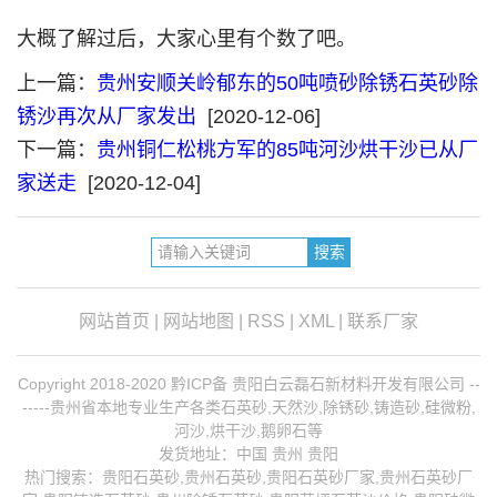
大概了解过后，大家心里有个数了吧。
上一篇：
贵州安顺关岭郁东的50吨喷砂除锈石英砂除
锈沙再次从厂家发出
[2020-12-06]
下一篇：
贵州铜仁松桃方军的85吨河沙烘干沙已从厂
家送走
[2020-12-04]
网站首页
|
网站地图
|
RSS
|
XML
|
联系厂家
Copyright 2018-2020 黔ICP备 贵阳白云磊石新材料开发有限公司 --
-----贵州省本地专业生产各类石英砂,天然沙,除锈砂,铸造砂,硅微粉,
河沙,烘干沙,鹅卵石等
发货地址：中国 贵州 贵阳
热门搜索：
贵阳石英砂
,贵州石英砂,贵阳石英砂厂家,
贵州石英砂厂